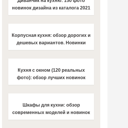
Диванчик на кухню: 150 фото
новинок дизайна из каталога 2021
года
Корпусная кухня: обзор дорогих и
дешевых вариантов. Новинки
дизайна из каталога 2021 года.
ТОП-100 фото идеального
сочетания в интерьере кухни
Кухня с окном (120 реальных
фото): обзор лучших новинок
дизайна 2021 года. Нестандартные
решения и супер идеи по
оформлению кухни
Шкафы для кухни: обзор
современных моделей и новинок
из каталога 2021 года. Фото
красивого и практичного дизайна