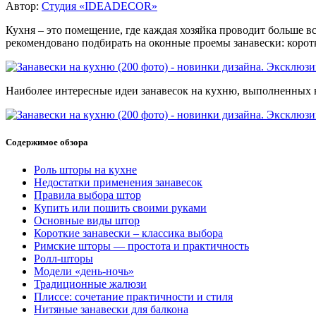
Автор:
Студия «IDEADECOR»
Кухня – это помещение, где каждая хозяйка проводит больше в
рекомендовано подбирать на оконные проемы занавески: корот
Наиболее интересные идеи занавесок на кухню, выполненных в
Содержимое обзора
Роль шторы на кухне
Недостатки применения занавесок
Правила выбора штор
Купить или пошить своими руками
Основные виды штор
Короткие занавески – классика выбора
Римские шторы — простота и практичность
Ролл-шторы
Модели «день-ночь»
Традиционные жалюзи
Плиссе: сочетание практичности и стиля
Нитяные занавески для балкона