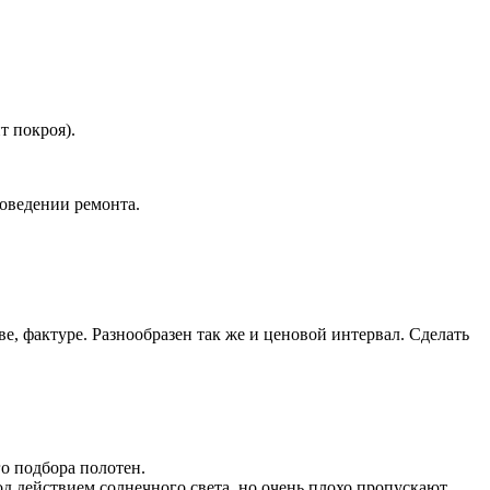
т покроя).
роведении ремонта.
е, фактуре. Разнообразен так же и ценовой интервал. Сделать
о подбора полотен.
д действием солнечного света, но очень плохо пропускают