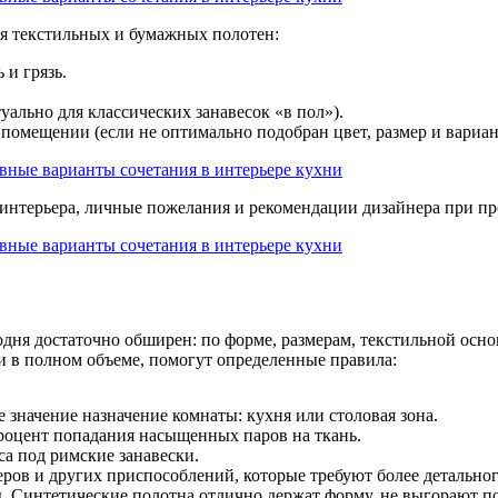
ия текстильных и бумажных полотен:
 и грязь.
уально для классических занавесок «в пол»).
помещении (если не оптимально подобран цвет, размер и вариан
 интерьера, личные пожелания и рекомендации дизайнера при п
дня достаточно обширен: по форме, размерам, текстильной основ
и в полном объеме, помогут определенные правила:
значение назначение комнаты: кухня или столовая зона.
процент попадания насыщенных паров на ткань.
а под римские занавески.
еров и других приспособлений, которые требуют более детальног
. Синтетические полотна отлично держат форму, не выгорают по