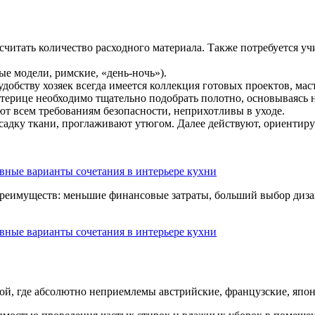
считать количество расходного материала. Также потребуется уч
е модели, римские, «день-ночь»).
обству хозяек всегда имеется коллекция готовых проектов, маст
астерице необходимо тщательно подобрать полотно, основываясь 
т всем требованиям безопасности, неприхотливы в уходе.
садку ткани, проглаживают утюгом. Далее действуют, ориентир
реимуществ: меньшие финансовые затраты, больший выбор дизай
й, где абсолютно неприемлемы австрийские, французские, япон