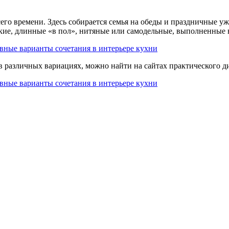
сего времени. Здесь собирается семья на обеды и праздничные 
кие, длинные «в пол», нитяные или самодельные, выполненные 
 различных вариациях, можно найти на сайтах практического ди