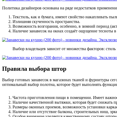
Политика дизайнеров основана на ряде недостатков применен
Текстиль, как и бумага, имеют свойство накапливать пыль
Излишняя скученность пространства.
Возможность возгорания, особенно, в зимний период (акт
Наличие занавесок на окнах создаёт ощущение тесноты в 
Выбор владельцев зависит от множества факторов: стиль
Правила выбора штор
Выбор готовых занавесок в магазинах тканей и фурнитуры сего
оптимальный выбор полотна, которое будет выполнять функци
Частота приготовления пищи в помещении. Имеет важное 
Наличие качественной вытяжки, которая будет снижать 
Размеры оконных проемов, возможность установки каркас
Наличие или отсутствие балкона, строительных ниш, эрк
Особое внимание уделяется качественному составу шторы