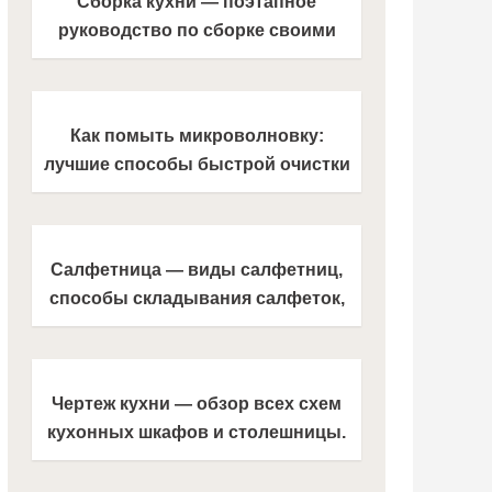
Сборка кухни — поэтапное
руководство по сборке своими
руками, необходимые материалы и
инструменты
Как помыть микроволновку:
лучшие способы быстрой очистки
грязной микроволновки своими
руками
Салфетница — виды салфетниц,
способы складывания салфеток,
варианты изготовления своими
руками (130 фото)
Чертеж кухни — обзор всех схем
кухонных шкафов и столешницы.
Инструкция, как нарисовать чертеж
с размерами своими руками