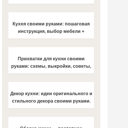
современной кухни своими руками
Кухня своими руками: пошаговая
инструкция, выбор мебели +
правила установки и монтажа
кухни
Прихватки для кухни своими
руками: схемы, выкройки, советы,
оригинальный дизайн и новинки
(200 фото)
Декор кухни: идеи оригинального и
стильного декора своими руками.
120 фото лучших вариантов и
новинок дизайна