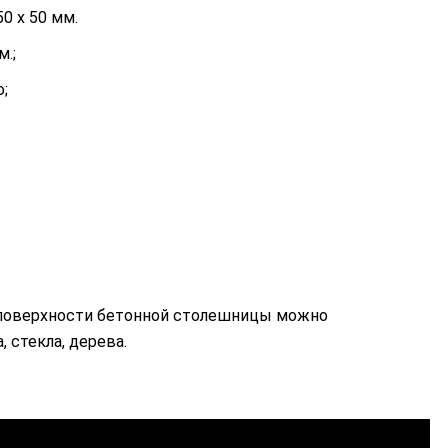
50 х 50 мм.
.;
;
 поверхности бетонной столешницы можно
 стекла, дерева.