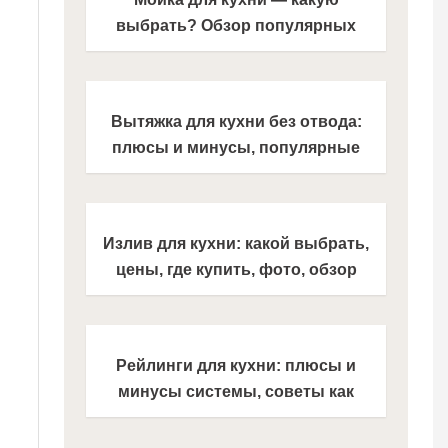
выбрать? Обзор популярных
моделей для современной кухни
(182 фото новинок)
Вытяжка для кухни без отвода:
плюсы и минусы, популярные
бренды, стильные новинки
дизайна (150 фото)
Излив для кухни: какой выбрать,
цены, где купить, фото, обзор
лучших моделей
Рейлинги для кухни: плюсы и
минусы системы, советы как
выбрать и установить рейлинги,
обзоры моделей (фото + видео)