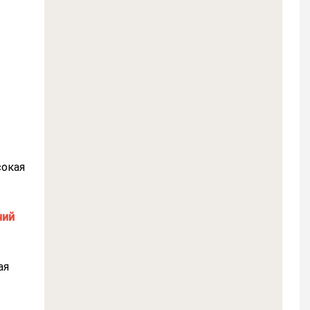
сокая
ая