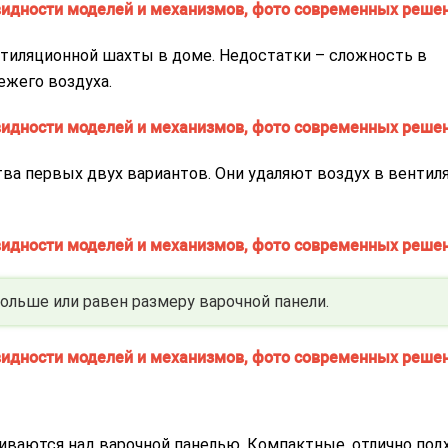
нтиляционной шахты в доме. Недостатки – сложность в
ежего воздуха.
а первых двух вариантов. Они удаляют воздух в венти
льше или равен размеру варочной панели.
иваются над варочной панелью. Компактные, отлично под