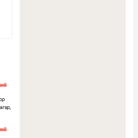
ор
агар,