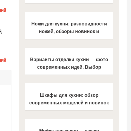
габаритов, стандартные размеры,
обзоры современных решений
(фото + видео)
Ножи для кухни: разновидности
,
ножей, обзоры новинок и
популярных моделей (150 фото)
Варианты отделки кухни — фото
современных идей. Выбор
отделочных материалов, стиля и
цветовых решений
Шкафы для кухни: обзор
современных моделей и новинок
из каталога 2021 года. Фото
красивого и практичного дизайна
кухонных шкафчиков
Мойка для кухни — какую