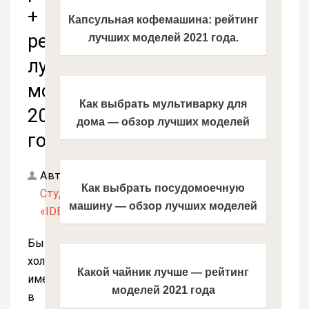
+
Капсульная кофемашина: рейтинг
рейтинг
лучших моделей 2021 года.
Инструкция, как выбрать хорошую
лучших
капсульную кофемашину
моделей
Как выбрать мультиварку для
2021
дома — обзор лучших моделей
года
2021 года
Автор:
Как выбрать посудомоечную
Студия
машину — обзор лучших моделей
«IDEADECOR»
2021 года + цены
Бытовой
холодильник
Какой чайник лучше — рейтинг
имеется
моделей 2021 года
в