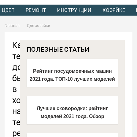
ЦВЕТ
РЕМОНТ
ИНСТРУКЦИИ
ХОЗЯЙКЕ
Главная
Для хозяйки
Какая
ПОЛЕЗНЫЕ СТАТЬИ
температура
должна
Рейтинг посудомоечных машин
быть
2021 года. ТОП-10 лучших моделей
в
по мнению экспертов!
холодильнике:
Лучшие сковородки: рейтинг
настройка
моделей 2021 года. Обзор
температурного
надежных и безопасных моделей
режима