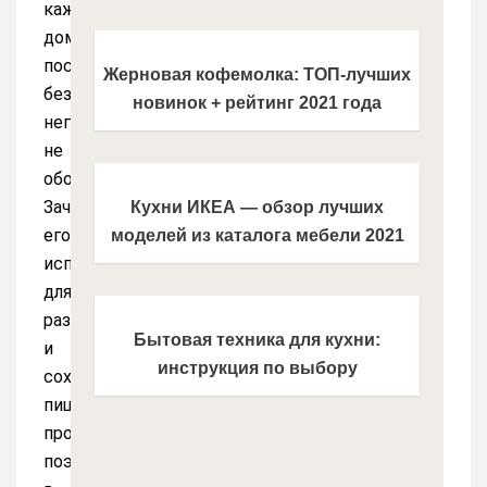
каждом
доме,
поскольку
Жерновая кофемолка: ТОП-лучших
без
новинок + рейтинг 2021 года
него
не
обойтись.
Зачастую
Кухни ИКЕА — обзор лучших
его
моделей из каталога мебели 2021
используют
года. Эксклюзивные варианты
для
дизайна кухонной мебели от IKEA
размещения
Бытовая техника для кухни:
и
инструкция по выбору
сохранности
производителей и моделей +
пищевых
каталог новинок 2021 года
продуктов,
поэтому