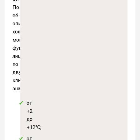
По
её
описанию,
холодильники
могли
функционировать
лишь
по
двум
климатическим
значениям:
от
+2
до
+12°С;
от