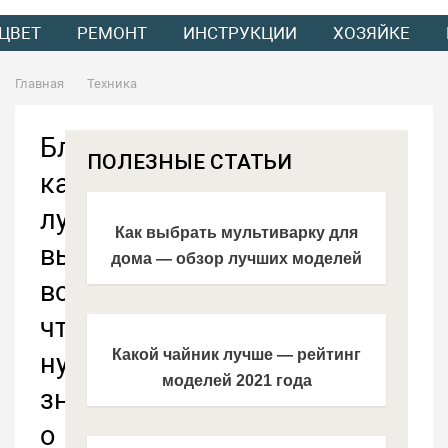
ЦВЕТ
РЕМОНТ
ИНСТРУКЦИИ
ХОЗЯЙКЕ
Главная
Техника
Блендер
ПОЛЕЗНЫЕ СТАТЬИ
какой
лучше
Как выбрать мультиварку для
выбрать:
дома — обзор лучших моделей
все
2021 года
что
Какой чайник лучше — рейтинг
нужно
моделей 2021 года
знать
о