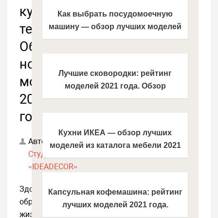
кухонной
Как выбрать посудомоечную
технике.
машину — обзор лучших моделей
2021 года + цены
Обзор
новых
Лучшие сковородки: рейтинг
моделей
моделей 2021 года. Обзор
2021
надежных и безопасных моделей
года
Кухни ИКЕА — обзор лучших
Автор:
моделей из каталога мебели 2021
Студия
года. Эксклюзивные варианты
«IDEADECOR»
дизайна кухонной мебели от IKEA
Здоровый
Капсульная кофемашина: рейтинг
образ
лучших моделей 2021 года.
жизни
Инструкция, как выбрать хорошую