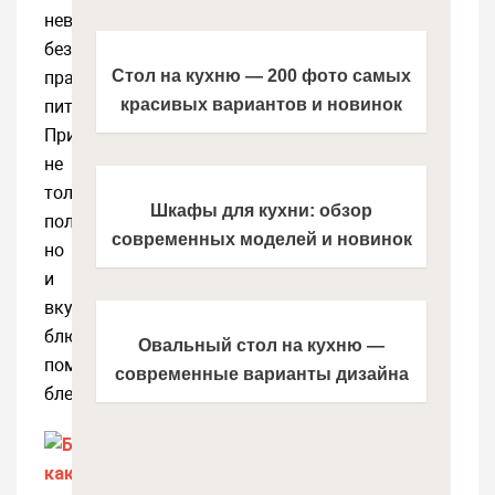
невозможен
капсульную кофемашину
без
Стол на кухню — 200 фото самых
правильного
красивых вариантов и новинок
питания.
дизайна. Обзор функциональных и
Приготовить
необычных идей кухонной мебели
не
2021 года
только
Шкафы для кухни: обзор
полезные,
современных моделей и новинок
но
из каталога 2021 года. Фото
и
красивого и практичного дизайна
вкусные
кухонных шкафчиков
блюда
Овальный стол на кухню —
поможет
современные варианты дизайна
блендер.
кухонной мебели из каталога 2021
года. Обзор новинок на фото!