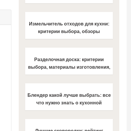
производители
Измельчитель отходов для кухни:
критерии выбора, обзоры
популярных моделей + правила
использования и установки (фото
+ видео)
Разделочная доска: критерии
выбора, материалы изготовления,
обзоры новинок для кухни (100
фото)
Блендер какой лучше выбрать: все
что нужно знать о кухонной
технике. Обзор новых моделей
2021 года
Лучшие сковородки: рейтинг