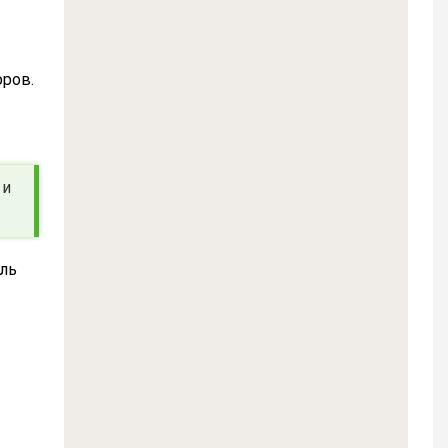
ров.
 и
иль